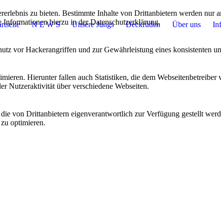
lebnis zu bieten. Bestimmte Inhalte von Drittanbietern werden nur ang
e Informationen hierzu in der Datenschutzerklärung.
rtseite
N E W S
Unsere Jungs
Deckrüden
Über uns
In
utz vor Hackerangriffen und zur Gewährleistung eines konsistenten un
ieren. Hierunter fallen auch Statistiken, die dem Webseitenbetreiber v
r Nutzeraktivität über verschiedene Webseiten.
 die von Drittanbietern eigenverantwortlich zur Verfügung gestellt wer
 zu optimieren.